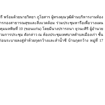
 พร้อมด้วยนายวิทยา ภูโยสาร ผู้ทรงคุณวุฒิด้านบริหารงานท้อง
ยการกองสาธารณสุขและสิ่งแวดล้อม ร่วมประชุมหารือเพื่อวางแผน
ุมมลพิษที่ 10 (ขอนแก่น) โดยมีนางปรารถนา ยุวนะศิริ ผู้อำนวย
ร่วมการประชุม ดังกล่าว ณ ห้องประชุมเทศบาลตำบลเมืองเก่า ชั้น
อนระบายลงสู่ลำห้วยกุดกว้างและลำน้ำชี บ้านกุดกว้าง หมู่ที่ 17