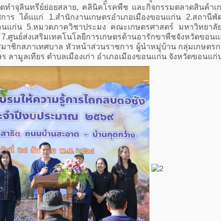
ดทำจุลินทรีย์ย่อยสลาย, คลินิคโรคพืช และกิจกรรมตลาดสินค้าเก
าร ได้แแก่ 1.สำนักงานเกษตรอำเภอเมืองขอนแก่น 2.สถานีพัฒนาท
วขอนแก่น 5.หมวดภาควิชาประมง คณะเกษตรศาสตร์ มหาวิทยาลัย
7.ศูนย์ส่งเสริมเทคโนโลยีการเกษตรด้านอารักขาพืชจังหวัดขอนแก่น
มาชิกสภาเทศบาล หัวหน้าส่วนราชการ ผู้นำหมู่บ้าน กลุ่มเกษ
 ลามูลเทียร ตำบลเมืองเก่า อำเภอเมืองขอนแก่น จังหวัดขอนแก่