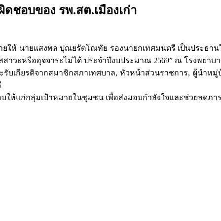
ผิดชอบของ รพ.สต.เมืองเก่า
้ นายแสงพล ปุณยรัตโณทัย รองนายกเทศมนตรี เป็นประธานในพิธี
นปัสสาวะหรืออุจจาระไม่ได้ ประจำปีงบประมาณ 2569” ณ โรงพยาบา
ับเกียรติจากสมาชิกสภาเทศบาล, หัวหน้าส่วนราชการ, ผู้นำหมู่บ้าน,
ี
ไปมอบให้แก่กลุ่มเป้าหมายในชุมชน เพื่อส่งมอบกำลังใจและช่วยลดภาระ