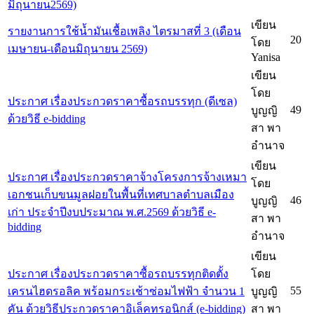
มิถุนายน2569)
เขียน
รายงานการใช้น้ำมันเชื้อเพลิง ไตรมาสที่ 3 (เดือน
20
โดย
เมษายน-เดือนมิถุนายน 2569)
Yanisa
เขียน
โดย
ประกาศ เรื่องประกวดราคาซื้อรถบรรทุก (ดีเซล)
49
บูญญิ
ด้วยวิธี e-bidding
สา พา
อำนาจ
เขียน
ประกาศ เรื่องประกวดราคาจ้างโครงการจ้างเหมา
โดย
เอกชนเก็บขนมูลฝอยในพื้นที่เทศบาลตำบลเมือง
46
บูญญิ
เก่า ประจำปีงบประมาณ พ.ศ.2569 ด้วยวิธี e-
สา พา
bidding
อำนาจ
เขียน
ประกาศ เรื่องประกวดราคาซื้อรถบรรทุกติดตั้ง
โดย
55
เครนไฮดรอลิค พร้อมกระเช้าซ่อมไฟฟ้า จำนวน 1
บูญญิ
คัน ด้วยวิธีประกวดราคาอิเล็คทรอนิกส์ (e-bidding)
สา พา