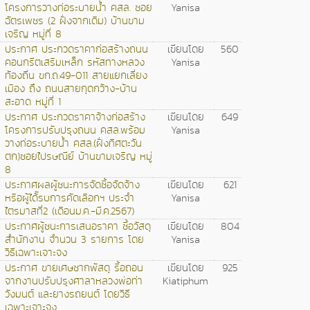
โครงการวางท่อระบายน้ำ คสล. ซอย
Yanisa
ฉัตรเพชร (2 ฝั่งจากเดิม) บ้านขาม
เจริญ หมู่ที่ 8
ประกาศ ประกวดราคาก่อสร้างถนน
เขียนโดย
560
คอนกรีตเสริมเหล็ก รหัสทางหลวง
Yanisa
ท้องถิ่น ขก.ถ.49-011 สายแยกเลี่ยง
เมือง ถึง ถนนสายกุดกว้าง-บ้าน
สะอาด หมู่ที่ 1
ประกาศ ประกวดราคาจ้างก่อสร้าง
เขียนโดย
649
โครงการปรับปรุงถนน คสล.พร้อม
Yanisa
วางท่อระบายน้ำ คสล.(ฝั่งทิศตะวัน
ตก)ซอยไปรษณีย์ บ้านขามเจริญ หมู่
8
ประกาศผลผู้ชนะการจัดซื้อจัดจ้าง
เขียนโดย
621
หรือผู้ได้ัรบการคัดเลือกฯ ประจำ
Yanisa
ไตรมาสที่2 (เดือนม.ค.-มี.ค.2567)
ประกาศผู้ชนะการเสนอราคา ซื้อวัสดุ
เขียนโดย
804
สำนักงาน จำนวน 3 รายการ โดย
Yanisa
วิธีเฉพาะเจาะจง
ประกาศ ขายเศษซากพัสดุ รื้อถอน
เขียนโดย
925
จากงานปรับปรุงศาลาหลวงพ่อท่า
Kiatiphum
วังมนต์ และยางรถยนต์ โดยวิธี
เฉพาะเจาะจง